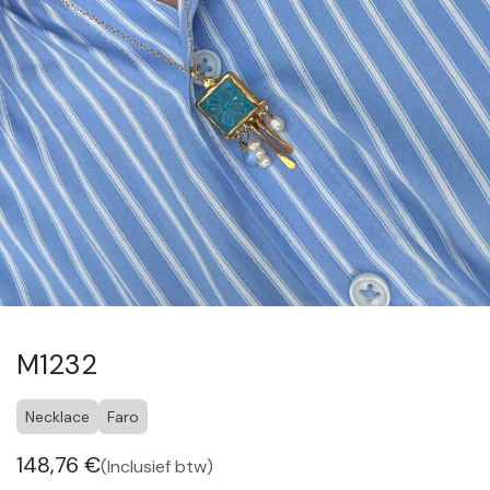
M1232
Necklace
Faro
148,76
€
(Inclusief btw)