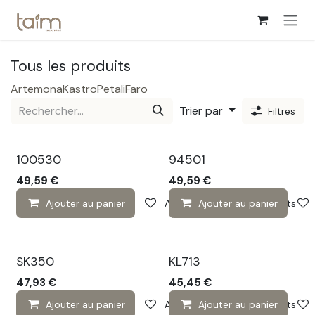
Se rendre au contenu
Tous les produits
Artemona
Kastro
Petali
Faro
Trier par
Filtres
Sale 🔆
Sale 🔆
100530
94501
49,59
€
49,59
€
Ajouter au panier
Ajouter à la liste de souhaits
Ajouter au panier
Sale 🔆
Sale 🔆
SK350
KL713
47,93
€
45,45
€
Ajouter au panier
Ajouter à la liste de souhaits
Ajouter au panier